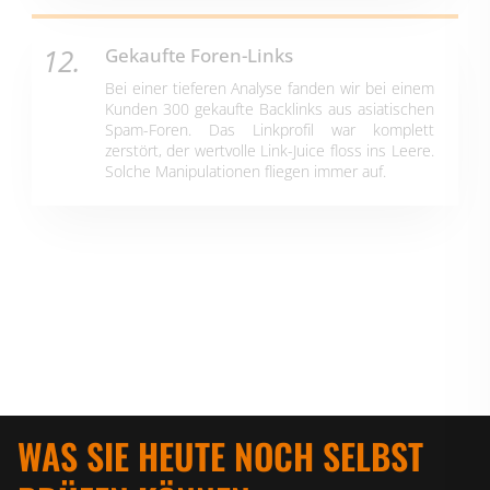
Gekaufte Foren-Links
Bei einer tieferen Analyse fanden wir bei einem
Kunden 300 gekaufte Backlinks aus asiatischen
Spam-Foren. Das Linkprofil war komplett
zerstört, der wertvolle Link-Juice floss ins Leere.
Solche Manipulationen fliegen immer auf.
WAS SIE HEUTE NOCH SELBST