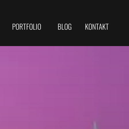
PORTFOLIO
BLOG
KONTAKT
Gewerbliche Webseiten
JOBS/KARRIERE
eite Optimierung
Kommunen & öffentliche Träger
Webdesigner
sterne
Web-Developer
le-Rankings
e Check
Vertrieb
che Strategien
yse
Telefonist
ellung / Copywriting
 ...