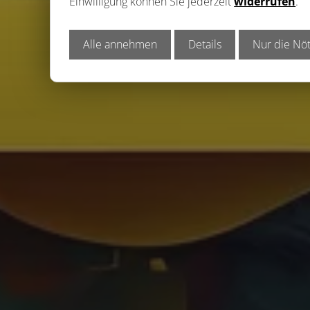
Einwilligung können Sie jederzeit
widerrufen
.
Alle annehmen
Details
Nur die Nöt