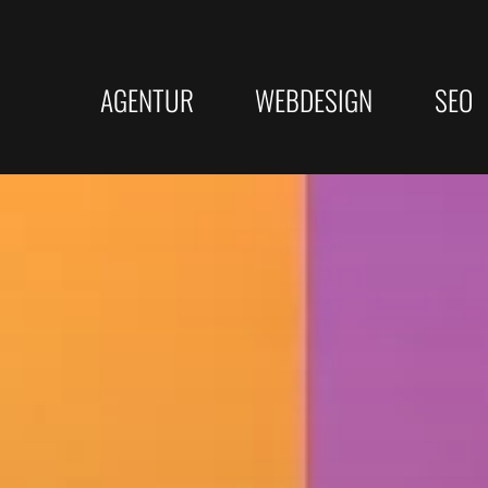
AGENTUR
WEBDESIGN
SEO
Responsive Webdesign
KI-SEO
LEISTUNGEN
SERVICE
Barrierefreie Webseite
Bundesw
Webdesign
Beratung
Suchmaschinenoptimierung
★ Bewertungs
Rechtssichere Webseite
Top Goog
SEO Texterstellung
Online Websit
Erfolgrei
KI-SEO Strategien
Webseitenanal
Google Unternehmensprofil
Onlinekurse
Texterst
Programmierung
Wie wir arbeiten