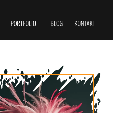
PORTFOLIO
BLOG
KONTAKT
Gewerbliche Webseiten
JOBS/KARRIERE
eite Optimierung
Kommunen & öffentliche Träger
Webdesigner
sterne
Web-Developer
le-Rankings
e Check
Vertrieb
che Strategien
yse
Telefonist
ellung / Copywriting
 ...