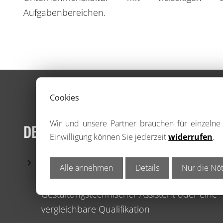
Aufgabenbereichen.
Cookies
Wir und unsere Partner brauchen für einzeln
DEIN PROFIL
Einwilligung können Sie jederzeit
widerrufen
.
eine abgeschlossene Ausbildung als
Alle annehmen
Details
Nur die Nöt
Mediengestalter / Screendesigner / Grafiker 
Gestaltungstechnischer Assistent oder eine
vergleichbare Qualifikation