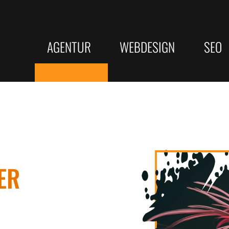
AGENTUR
WEBDESIGN
SEO
Responsive Webdesign
KI-SEO
LEISTUNGEN
SERVICE
Barrierefreie Webseite
Bundesw
Webdesign
Beratung
Suchmaschinenoptimierung
★ Bewertungs
Rechtssichere Webseite
Top Goog
ER
SEO Texterstellung
Online Websit
Erfolgrei
KI-SEO Strategien
Webseitenanal
Google Unternehmensprofil
Onlinekurse
Texterst
Programmierung
Wie wir arbeiten