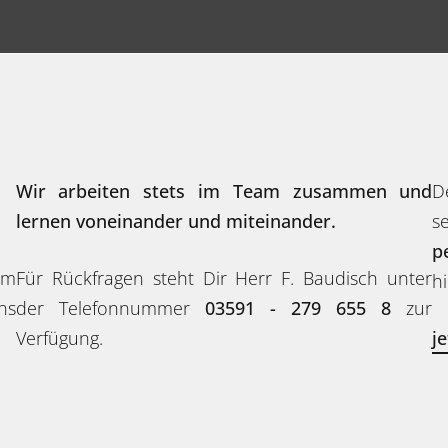
Wir arbeiten stets im Team zusammen und
D
lernen voneinander und miteinander.
s
p
em
Für Rückfragen steht Dir Herr F. Baudisch unter
hi
ns
der Telefonnummer
03591 - 279 655 8
zur
Verfügung.
j