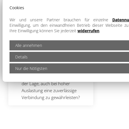
Wird Ihre Webseite schnell genug
Cookies
für Google und Besucher geladen?
Sind die Core Web Vitals (LCP, FID,
Wir und unsere Partner brauchen für einzelne
Datennu
CLS) optimiert?
Einwilligung, um den einwandfreien Betrieb dieser Webseite zu
Ihre Einwilligung können Sie jederzeit
widerrufen
.
Fehlerseiten-Management
Gibt es benutzerfreundliche und
Alle annehmen
informative 404-Fehlerseiten, die
den Nutzer zurück zur Webseite
Details
führen?
Nur die Nötigsten
Server-Performance
Ist der Server stabil, schnell und in
der Lage, auch bei hoher
Auslastung eine zuverlässige
Verbindung zu gewährleisten?