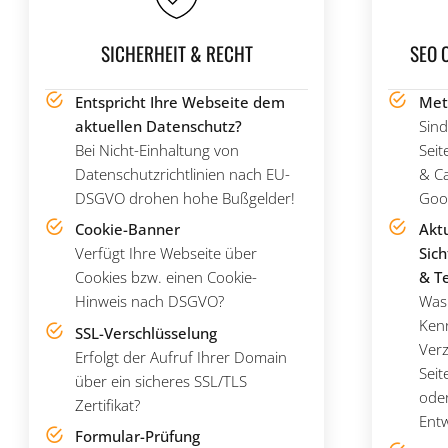
SICHERHEIT & RECHT
SEO 
Entspricht Ihre Webseite dem
Met
aktuellen Datenschutz?
Sind
Bei Nicht-Einhaltung von
Sei
Datenschutzrichtlinien nach EU-
& Ca
DSGVO drohen hohe Bußgelder!
Goog
Cookie-Banner
Aktu
Verfügt Ihre Webseite über
Sich
Cookies bzw. einen Cookie-
& T
Hinweis nach DSGVO?
Was 
Ken
SSL-Verschlüsselung
Verz
Erfolgt der Aufruf Ihrer Domain
Seit
über ein sicheres SSL/TLS
oder
Zertifikat?
Entw
Formular-Prüfung