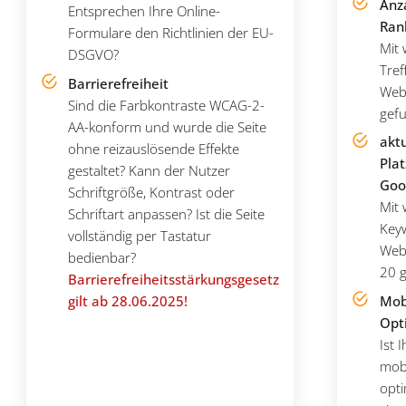
Anz
Entsprechen Ihre Online-
Ran
Formulare den Richtlinien der EU-
Mit 
DSGVO?
Tref
Barrierefreiheit
Webs
Sind die Farbkontraste WCAG-2-
gef
AA-konform und wurde die Seite
aktu
ohne reizauslösende Effekte
Pla
gestaltet? Kann der Nutzer
Goo
Schriftgröße, Kontrast oder
Mit 
Schriftart anpassen? Ist die Seite
Keyw
vollständig per Tastatur
Webs
bedienbar?
20 
Barrierefreiheitsstärkungsgesetz
gilt ab 28.06.2025!
Mobi
Opt
Ist 
mob
opti