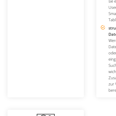
sie 
User
Sma
Tabl
stru
Dat
Werd
Dat
ode
eing
Suc
wich
Zus
zur 
bere