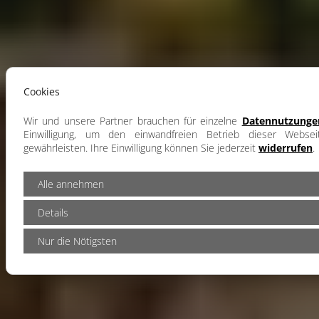
Cookies
Wir und unsere Partner brauchen für einzelne
Datennutzunge
Einwilligung, um den einwandfreien Betrieb dieser Webse
gewährleisten. Ihre Einwilligung können Sie jederzeit
widerrufen
.
Alle annehmen
Details
Nur die Nötigsten