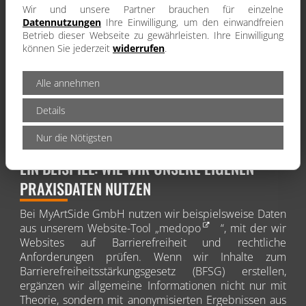
Wir und unsere Partner brauchen für einzelne
Datennutzungen
Ihre Einwilligung, um den einwandfreien
Betrieb dieser Webseite zu gewährleisten. Ihre Einwilligung
können Sie jederzeit
widerrufen
.
Alle annehmen
Details
Nur die Nötigsten
EIN BEISPIEL: WIE WIR UNSERE EIGENEN
PRAXISDATEN NUTZEN
Bei MyArtSide GmbH nutzen wir beispielsweise Daten
aus unserem Website-Tool „
medopo
“, mit der wir
Websites auf Barrierefreiheit und rechtliche
Anforderungen prüfen. Wenn wir Inhalte zum
Barrierefreiheitsstärkungsgesetz (BFSG) erstellen,
ergänzen wir allgemeine Informationen nicht nur mit
Theorie, sondern mit anonymisierten Ergebnissen aus