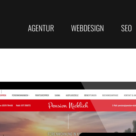
AGENTUR
WEBDESIGN
SEO
Responsive Webdesign
KI-SEO
LEISTUNGEN
SERVICE
Barrierefreie Webseite
Bundesw
Webdesign
Beratung
Suchmaschinenoptimierung
★ Bewertungs
Rechtssichere Webseite
Top Goog
SEO Texterstellung
Online Websit
Erfolgrei
KI-SEO Strategien
Webseitenanal
Google Unternehmensprofil
Onlinekurse
Texterst
Programmierung
Wie wir arbeiten