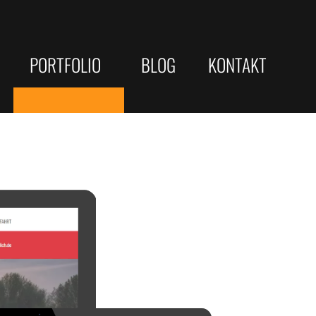
PORTFOLIO
BLOG
KONTAKT
Gewerbliche Webseiten
JOBS/KARRIERE
eite Optimierung
Kommunen & öffentliche Träger
Webdesigner
sterne
Web-Developer
le-Rankings
e Check
Vertrieb
che Strategien
yse
Telefonist
ellung / Copywriting
 ...