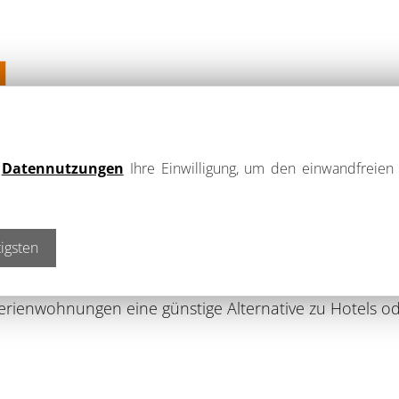
H
SMUS & GASTBRANCHE
e
Datennutzungen
Ihre Einwilligung, um den einwandfreien 
igsten
ten in Kamenz insgesamt fünf Ferienwohnungen in der 
er Lage zwischen Dresden, Bautzen und dem Lausitzer
erienwohnungen eine günstige Alternative zu Hotels od