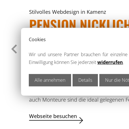
Stilvolles Webdesign in Kamenz
PENSION NICKLIC
Cookies
WEBSEITE FÜR TOURI
Wir und unsere Partner brauchen für einzeln
Einwilligung können Sie jederzeit
widerrufen
.
Kamenz | Sachsen – Landkreis Bautze
Alle annehmen
Details
Nur die Nöt
Familie Nicklich bietet mit zwei Standor
Die Unterkünfte befinden sich in zentral
auch Monteure sind die ideal gelegenen F
Webseite besuchen