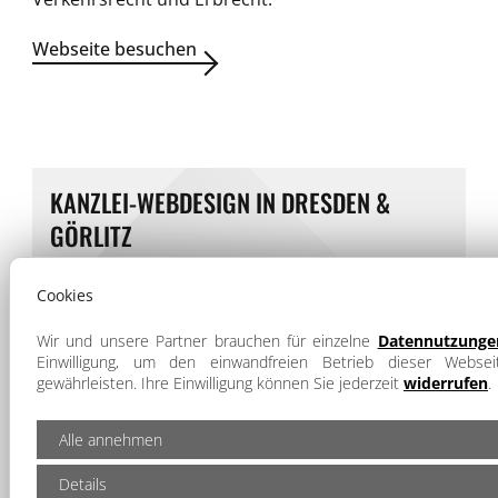
Webseite besuchen
KANZLEI-WEBDESIGN IN DRESDEN &
GÖRLITZ
Die Rechtsanwaltskanzlei SchmidtMarek
Cookies
beauftragte uns 2021 mit der Erstellung einer
neuen
Kanzlei-Homepage
. Im Auftrag unseres
Wir und unsere Partner brauchen für einzelne
Datennutzunge
Kunden entwickelten wir ein
neues Konzept
für
Einwilligung, um den einwandfreien Betrieb dieser Webse
einen professionellen Online-Auftritt beider
gewährleisten. Ihre Einwilligung können Sie jederzeit
widerrufen
.
Standorte sowie der individuellen Rechtsgebiete.
Neben einem zeitlos klassischen
responsive
Alle annehmen
Webdesign
überzeugt die neue Kanzlei-
Homepage außerdem durch folgende
Details