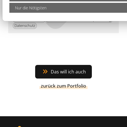
Eigenschaften:
Nur die Nötigsten
CMS-Verwaltungssystem
News-Slider für aktuelle Fälle
Downloadbereich
erweiterte Suchmaschinenoptimierung
Datenschutz
Das will ich auch
zurück zum Portfolio