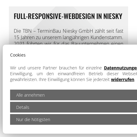
FULL-RESPONSIVE-WEBDESIGN IN NIESKY
Die TBN – TerminBau Niesky GmbH zählt seit fast
15 Jahren zu unserem langjährigen Kundenstamm.
2021 führten wir für das Bauunternehmen einen
Webseiten-Relaunch durch und erstellten eine
Cookies
neue
Homepage im zeitgemäßen full-
responsive Webdesign
. Auf Wunsch unseres
Wir und unsere Partner brauchen für einzelne
Datennutzunge
Kunden wurde eine Webseite entwickelt, welche
Einwilligung, um den einwandfreien Betrieb dieser Webse
nicht nur ansprechend für potentielle Bauherren
gewährleisten. Ihre Einwilligung können Sie jederzeit
widerrufen
.
ist, sondern insbesondere auch für Bewerber im
Bereich Handwerk und Bau:
Alle annehmen
CMS-Verwaltungssystem
zwei-geteilter Premium-Header
Details
individuelle Referenz-Galerie
Online-Bewerberformular
erweiterte Suchmaschinenoptimierung
Datenschutz
Nur die Nötigsten