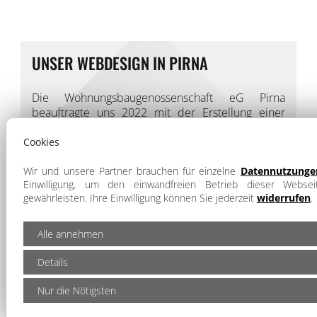
UNSER WEBDESIGN IN PIRNA
Die Wohnungsbaugenossenschaft eG Pirna
beauftragte uns 2022 mit der Erstellung einer
neuen Homepage für das Unternehmen.
Entstanden ist eine moderne Webseite mit
Cookies
klassisch-zeitlosem Webdesign. Für die
HTML5
und CSS basierte Webseit
e betreuen wir
Wir und unsere Partner brauchen für einzelne
Datennutzunge
Einwilligung, um den einwandfreien Betrieb dieser Webse
zusätzlich eine individuelle,
lokale
gewährleisten. Ihre Einwilligung können Sie jederzeit
widerrufen
.
Suchmaschinenoptimierung
in der Region
Dresden und Sächsische Schweiz.
Alle annehmen
CMS-Verwaltungssystem
Details
CMS-Template für Wohnungsangebote
erweiterte Suchmaschinenoptimierung
Nur die Nötigsten
Daten- & IT-Sicherheit