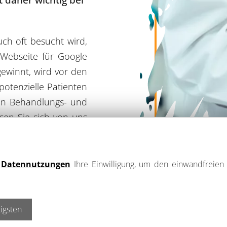
uch oft besucht wird,
 Webseite für Google
ewinnt, wird vor den
otenzielle Patienten
len Behandlungs- und
assen Sie sich von uns
 SEO-Maßnahmen Sinn
e
Datennutzungen
Ihre Einwilligung, um den einwandfreien 
igsten