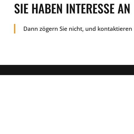
SIE HABEN INTERESSE AN
Dann zögern Sie nicht, und kontaktieren
ALLGEMEIN
MyArtSide GmbH
Otto-Nagel-Str. 79
Start
02625 Bautzen
Kontakt
Impressum