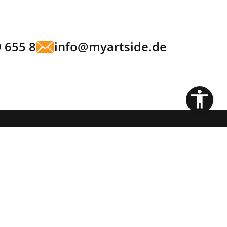
9 655 8
info@myartside.de
ICE
WEBDESIGN
g
Webhosting
Website Check
Responsive Webdesign
enanalyse
Barrierefreie Webseite