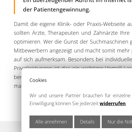
der Patientengewinnung.
Damit die eigene Klinik- oder Praxis-Webseite a
sollten Ärzte, Therapeuten und Zahnärzte Ihre
optimieren. Wer die Gunst der Suchmaschinen g
Mitbewerbern angezeigt und macht somit mehr p
auf sich aufmerksam. Besonders bei individuel
Privatleistungen ist das ein wichtiger Vorteil! L
beraten, ob auch für Ihre Praxis oder Klinik
Cookies
machen.
Wir und unsere Partner brauchen für einzeln
Einwilligung können Sie jederzeit
widerrufen
.
Alle annehmen
Details
Nur die Nöt