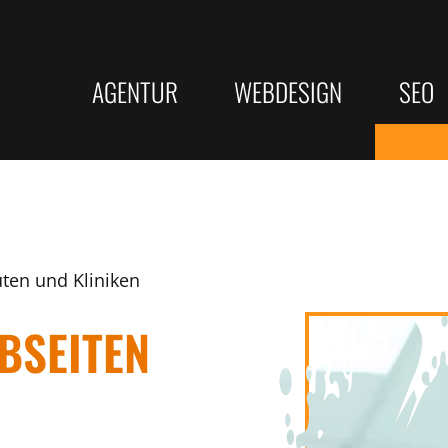
AGENTUR
WEBDESIGN
SEO
Responsive Webdesign
KI-SEO
LEISTUNGEN
SERVICE
Barrierefreie Webseite
Bundesw
Webdesign
Beratung
ten und Kliniken
Suchmaschinenoptimierung
★ Bewertungs
Rechtssichere Webseite
Top Goog
EBSEITEN
SEO Texterstellung
Online Websit
Erfolgrei
KI-SEO Strategien
Webseitenanal
Google Unternehmensprofil
Onlinekurse
Texterst
Programmierung
Wie wir arbeiten