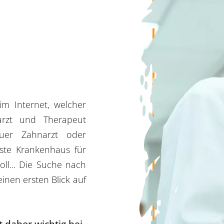
Webhosting
Kundenbewer
Google U
Social Media
Kooperationsa
FAQ zur 
Drohnenaufnahmen
FAQ - Fragen 
Printmedien
im Internet, welcher
arzt und Therapeut
euer Zahnarzt oder
ste Krankenhaus für
oll... Die Suche nach
inen ersten Blick auf
t daher wichtig bei