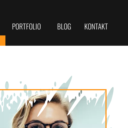
PORTFOLIO
BLOG
KONTAKT
Gewerbliche Webseiten
JOBS/KARRIERE
eite Optimierung
Kommunen & öffentliche Träger
Webdesigner
sterne
Web-Developer
le-Rankings
e Check
Vertrieb
che Strategien
yse
Telefonist
ellung / Copywriting
 ...