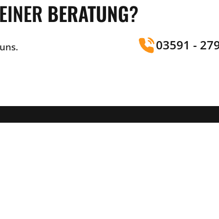
 EINER
BERATUNG
?
03591 - 27
 uns.
ÜBER UNS
SERV
Agentur
Beratun
Leistungen
Online 
Service
Webseit