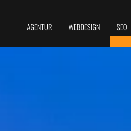
AGENTUR
WEBDESIGN
SEO
Responsive Webdesign
KI-SEO
LEISTUNGEN
SERVICE
Barrierefreie Webseite
Bundesw
Webdesign
Beratung
Suchmaschinenoptimierung
★ Bewertungs
Rechtssichere Webseite
Top Goog
SEO Texterstellung
Online Websit
Erfolgrei
KI-SEO Strategien
Webseitenanal
Google Unternehmensprofil
Onlinekurse
Texterst
Programmierung
Wie wir arbeiten