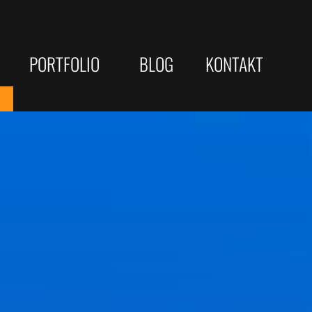
PORTFOLIO
BLOG
KONTAKT
Gewerbliche Webseiten
JOBS/KARRIERE
eite Optimierung
Kommunen & öffentliche Träger
Webdesigner
sterne
Web-Developer
le-Rankings
e Check
Vertrieb
che Strategien
yse
Telefonist
ellung / Copywriting
 ...