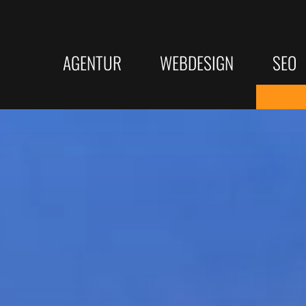
AGENTUR
WEBDESIGN
SEO
Responsive Webdesign
KI-SEO
LEISTUNGEN
SERVICE
Barrierefreie Webseite
Bundesw
Webdesign
Beratung
Suchmaschinenoptimierung
★ Bewertungs
Rechtssichere Webseite
Top Goog
SEO Texterstellung
Online Websit
Erfolgrei
KI-SEO Strategien
Webseitenanal
Google Unternehmensprofil
Onlinekurse
Texterst
Programmierung
Wie wir arbeiten