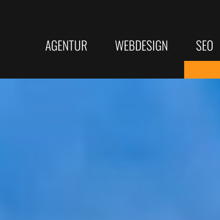
AGENTUR
WEBDESIGN
SEO
Responsive Webdesign
KI-SEO
LEISTUNGEN
SERVICE
Barrierefreie Webseite
Bundesw
Webdesign
Beratung
Suchmaschinenoptimierung
★ Bewertungs
Rechtssichere Webseite
Top Goog
SEO Texterstellung
Online Websit
Erfolgrei
KI-SEO Strategien
Webseitenanal
Google Unternehmensprofil
Onlinekurse
Texterst
Programmierung
Wie wir arbeiten