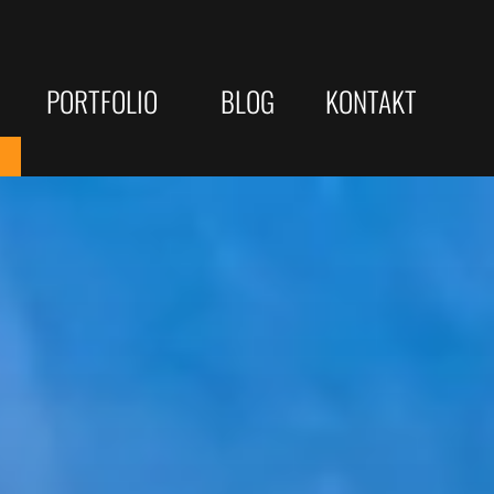
PORTFOLIO
BLOG
KONTAKT
Gewerbliche Webseiten
JOBS/KARRIERE
eite Optimierung
Kommunen & öffentliche Träger
Webdesigner
sterne
Web-Developer
le-Rankings
e Check
Vertrieb
che Strategien
yse
Telefonist
ellung / Copywriting
 ...